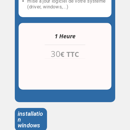
mise à jour logiciel de votre système
(driver, windows,….)
1 Heure
30
€ TTC
installatio
n
windows