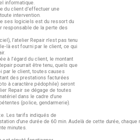
el informatique.
e du client d’effectuer une
oute intervention.
 ses logiciels est du ressort du
pour responsable de la perte des
iel), l’atelier Repair n’est pas tenu
e-là est fourni par le client, ce qui
ir.
e à l’égard du client, le montant
epair pourrait être tenu, quels que
i par le client, toutes causes
tant des prestations facturées
oto à caractère pédophile) seront
elier Repair se dégage de toutes
matériel dans le cadre d’une
pétentes (police, gendarmerie).
xe. Les tarifs indiqués de
station d’une durée de 60 min. Audelà de cette durée, chaqu
nte minutes.