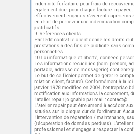
indemnité forfaitaire pour frais de recouvrem
également due, pour chaque facture impayée. 
effectivement engagés s’avèrent supérieurs à 
en droit de percevoir une indemnisation comp
justificatifs.
9. Références clients
Par ledit contrat le client donne les droits d’
prestations à des fins de publicité sans co
personnelles.
10.Loi informatique et liberté, données person
Les informations recueillies (nom, prénom, a
portable, adresse de messagerie) sont enregis
Le but de ce fichier permet de gérer le compte
relation client, facture). Conformément à la loi
janvier 1978 modifiée en 2004, l’entreprise bé
rectification aux informations la concernent, 
l’atelier repair joignable par mail : contact@……
L’atelier repair peut être amené à accéder au
situées sur le disque dur de l’ordinateur. Auc
l’intervention de réparation / maintenance, sa
(récupération de données perdues). L’atelier 
professionnel et s’engage à respecter la con