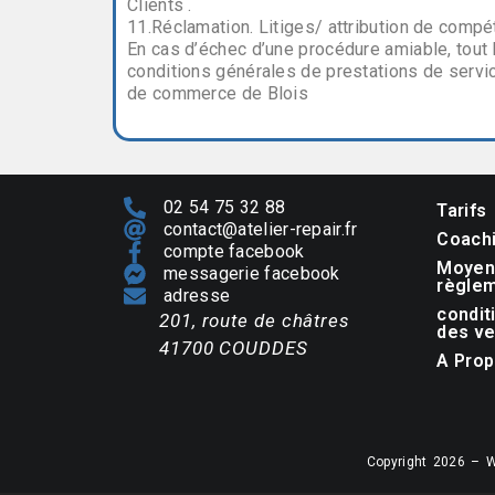
Clients .
11.Réclamation. Litiges/ attribution de compét
En cas d’échec d’une procédure amiable, tout 
conditions générales de prestations de servi
de commerce de Blois
02 54 75 32 88
Tarifs
contact@atelier-repair.fr
Coachi
compte facebook
Moyen
messagerie facebook
règle
adresse
condit
201, route de châtres
des v
41700 COUDDES
A Pro
Copyright 2026 – 