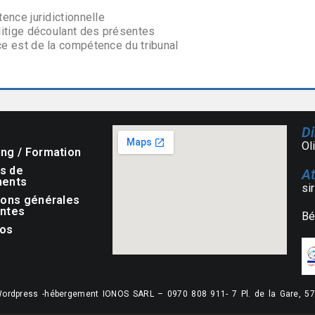
ence juridictionnelle
litige découlant des présentes
ce est de la compétence du tribunal
Di
Ol
ng / Formation
s de
At
ments
si
ions générales
entes
Bé
pos
Wordpress -hébergement IONOS SARL – 0970 808 911- 7 Pl. de la Gare, 5